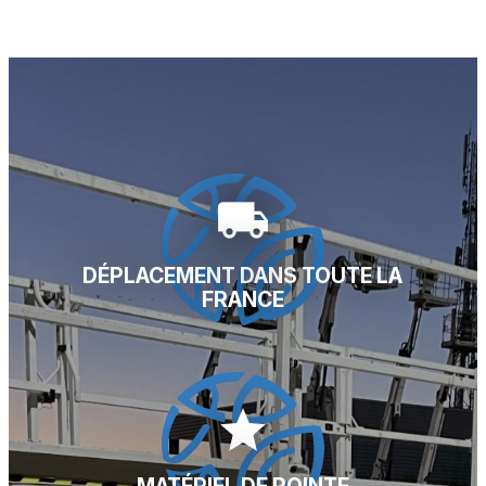
local_shipping
DÉPLACEMENT DANS TOUTE LA
FRANCE
star