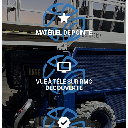
star
MATÉRIEL DE POINTE
tv
VUE À TÉLÉ SUR RMC
DÉCOUVERTE
verified