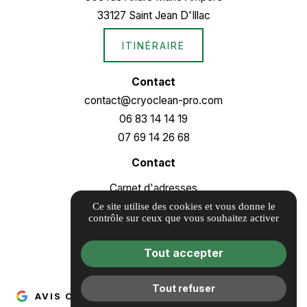
33127 Saint Jean D'Illac
ITINÉRAIRE
Contact
contact@cryoclean-pro.com
06 83 14 14 19
07 69 14 26 68
Contact
Carnet d'adresses
Informations complémentaires
Ce site utilise des cookies et vous donne le
contrôle sur ceux que vous souhaitez activer
Mentions légales
Politique de confidentialité
Tout accepter
Gestion des cookies
Tout refuser
AVIS CLIENTS