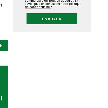
commerciale qui peut en découler.
En
savoir plus en consultant notre politique
es
de confidentialité.
*
5)