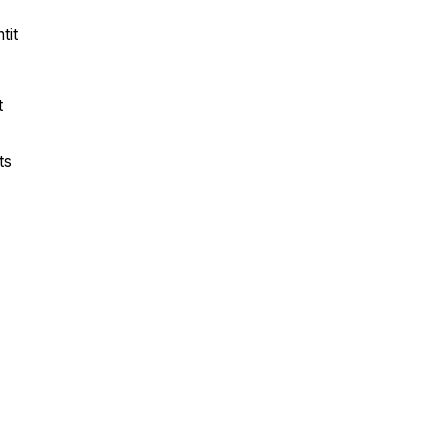
tit
t
ts