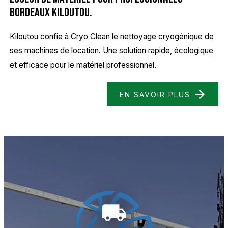
Bordeaux Kiloutou.
Kiloutou confie à Cryo Clean le nettoyage cryogénique de
ses machines de location. Une solution rapide, écologique
et efficace pour le matériel professionnel.
EN SAVOIR PLUS
local_shipping