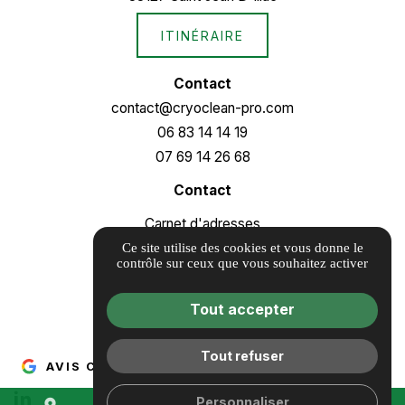
ITINÉRAIRE
Contact
contact@cryoclean-pro.com
06 83 14 14 19
07 69 14 26 68
Contact
Carnet d'adresses
Informations complémentaires
Ce site utilise des cookies et vous donne le
contrôle sur ceux que vous souhaitez activer
Mentions légales
Politique de confidentialité
Tout accepter
Gestion des cookies
Tout refuser
AVIS CLIENTS
Personnaliser