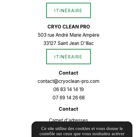
ITINÉRAIRE
CRYO CLEAN PRO
503 rue André Marie Ampère
33127 Saint Jean D'Illac
ITINÉRAIRE
Contact
contact@cryoclean-pro.com
06 83 14 14 19
07 69 14 26 68
Contact
Carnet d'adresses
Informations complémentaires
Ce site utilise des cookies et vous donne le
contrôle sur ceux que vous souhaitez activer
Mentions légales