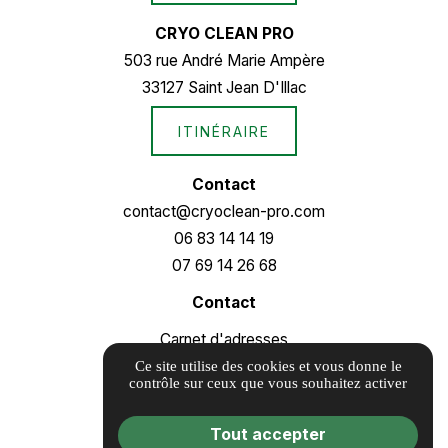
CRYO CLEAN PRO
503 rue André Marie Ampère
33127 Saint Jean D'Illac
ITINÉRAIRE
Contact
contact@cryoclean-pro.com
06 83 14 14 19
07 69 14 26 68
Contact
Carnet d'adresses
Informations complémentaires
Ce site utilise des cookies et vous donne le
contrôle sur ceux que vous souhaitez activer
Mentions légales
Politique de confidentialité
Tout accepter
Gestion des cookies