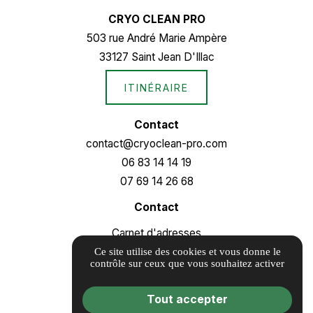
CRYO CLEAN PRO
503 rue André Marie Ampère
33127 Saint Jean D'Illac
ITINÉRAIRE
Contact
contact@cryoclean-pro.com
06 83 14 14 19
07 69 14 26 68
Contact
Carnet d'adresses
Informations complémentaires
Ce site utilise des cookies et vous donne le
contrôle sur ceux que vous souhaitez activer
Mentions légales
Politique de confidentialité
Tout accepter
Gestion des cookies